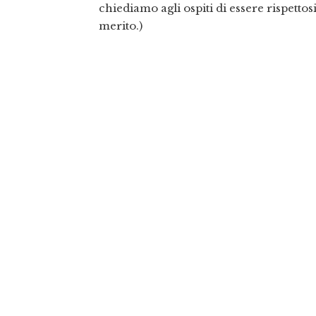
chiediamo agli ospiti di essere rispettosi
merito.)
Poiché il nostro edificio risale al 18
°
seco
rimaniamo fedeli all’originalità storica
carte magnetiche
…il che significa nie
nostro team dedicato e godrai del loro 
FLORENCE GRAND
TOUR
Address:
Via S. Reparata, 21n – 50129 Fir
VAT Number:
06785420