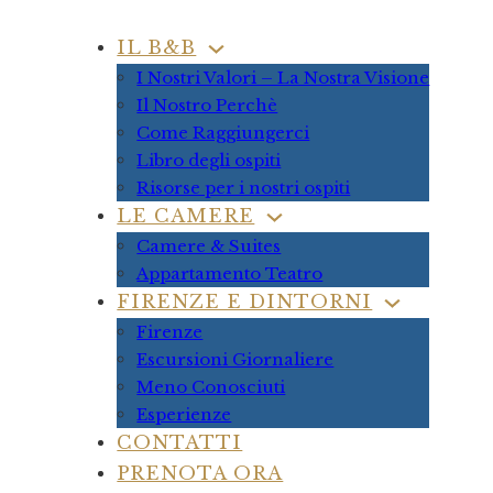
IL B&B
I Nostri Valori – La Nostra Visione
Il Nostro Perchè
Come Raggiungerci
Libro degli ospiti
Risorse per i nostri ospiti
LE CAMERE
Camere & Suites
Appartamento Teatro
FIRENZE E DINTORNI
Firenze
Escursioni Giornaliere
Meno Conosciuti
Esperienze
CONTATTI
PRENOTA ORA