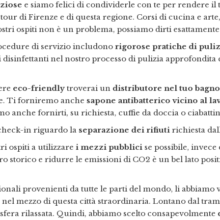
eziose
e siamo felici di condividerle con te per rendere il 
ur di Firenze e di questa regione. Corsi di cucina e arte, 
ostri ospiti non è un problema, possiamo dirti esattamente 
ocedure di servizio includono
rigorose
pratiche di puli
o di disinfettanti nel nostro processo di pulizia approfondi
sere
eco-friendly
troverai un
distributore nel tuo bagno
le. Ti forniremo anche
sapone antibatterico vicino al l
o anche fornirti, su richiesta, cuffie da doccia o ciabattin
 check-in riguardo la
separazione dei rifiuti
richiesta da
 ospiti a utilizzare
i mezzi pubblici
se possibile, invece 
o storico e ridurre le emissioni di CO2 è un bel lato posi
ionali provenienti da tutte le parti del mondo, li abbiamo v
e nel mezzo di questa città straordinaria. Lontano dal tramb
sfera rilassata. Quindi, abbiamo scelto consapevolmente