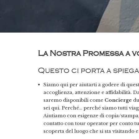
s
e
n
s
o
La Nostra Promessa a voi
Questo ci porta a spie
Siamo qui per aiutarti a godere di quest
accoglienza, attenzione e affidabilità. 
saremo disponibili come
Concierge
du
sei qui. Perché… perché siamo tutti viagg
Aiutiamo con esigenze di copia/stampa, 
contatto con tour operator per conto tuo,
scoperta del luogo che si sta visitando 