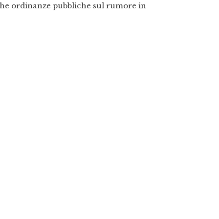
nche ordinanze pubbliche sul rumore in
 e i soffitti originali con travi in legno,
lto di avere
chiavi tradizionali anziché
a. Sarai accolto da uno dei membri del
I Nostri Valori – La Nostra Visione
Il Nostro Perchè
Come Raggiungerci
ENU
Libro degli ospiti
Risorse per i nostri ospiti
l B&B