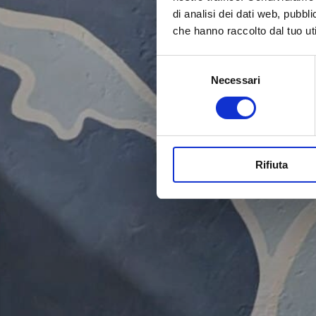
di analisi dei dati web, pubbl
che hanno raccolto dal tuo uti
S
Necessari
e
l
e
z
i
Rifiuta
o
n
e
d
e
l
c
o
n