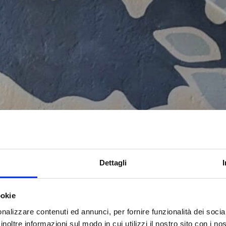
erchè
Dettagli
ookie
nalizzare contenuti ed annunci, per fornire funzionalità dei socia
inoltre informazioni sul modo in cui utilizzi il nostro sito con i n