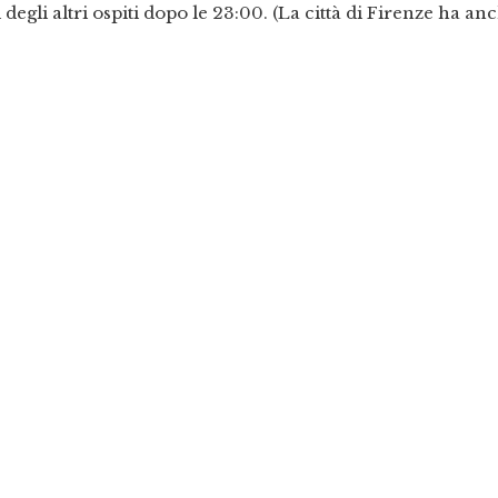
 degli altri ospiti dopo le 23:00.
(La città di Firenze ha a
lo, come noterai osservando gli affreschi antichi nelle suite
. Quindi, con grande piacere dei nostri ospiti, abbiamo sce
nte swipe o numeri da digitare in una cassetta di sicurezz
servizio personale fino al completamento del check-in.
INFO
M
Relais & Maison Grand Tour
I
Registered Office
: Via G. La Farina 15, 50132
enze
Firenze, FI
487