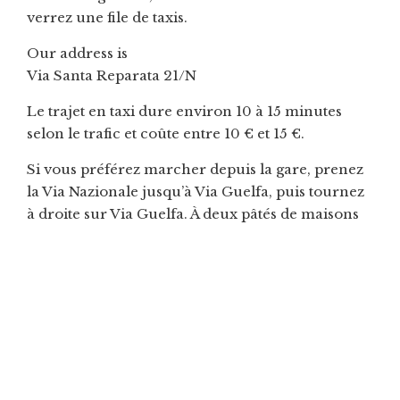
verrez une file de taxis.
Our address is
Via Santa Reparata 21/N
Le trajet en taxi dure environ 10 à 15 minutes
selon le trafic et coûte entre 10 € et 15 €.
Si vous préférez marcher depuis la gare, prenez
la Via Nazionale jusqu’à Via Guelfa, puis tournez
à droite sur Via Guelfa. À deux pâtés de maisons
sur votre gauche se trouve Via Santa Reparata.
Nous sommes au numéro 21n, à gauche.
Si vous arrivez après la tombée de la nuit avec
des bagages, nous vous recommandons vivement
de prendre un taxi pour plus de sécurité et de
confort. Notez que les rues pavées peuvent
abîmer les valises à roulettes (petit conseil