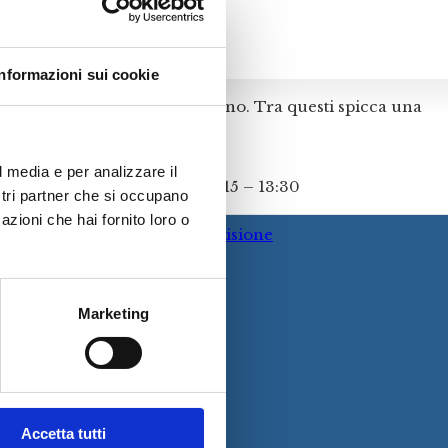
Informazioni sui cookie
affreschi di Andrea del Castagno. Tra questi spicca una
fiorentino.
l media e per analizzare il
XXVII Aprile Orario abituale: 8:15 – 13:30
ostri partner che si occupano
azioni che hai fornito loro o
I Nostri Valori – La Nostra Visione
Il Nostro Perchè
Come Raggiungerci
ENU
Libro degli ospiti
Marketing
Risorse per i nostri ospiti
l B&B
Accetta tutti