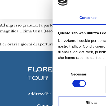
Consenso
Ad ingresso gratuito, fa parte del Monastero Benedettino d
magnifica Ultima Cena (1445-1450), che occupa un’intera 
Questo sito web utilizza i c
Utilizziamo i cookie per perso
Per orari e giorni di apertura, si consiglia di consultare il
nostro traffico. Condividiamo 
di analisi dei dati web, pubbl
che hanno raccolto dal tuo uti
FLORENCE GRAND
S
Necessari
e
TOUR
l
e
z
Address:
Via S. Reparata, 21n – 50129 Fir
i
VAT Number:
06785420
Rifiuta
o
Company Name:
Essex International