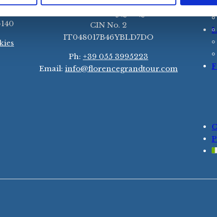
CIN No.1
c.it
IT048017B4WJQVYQYP
6140
CIN No. 2
L
IT048017B46YBLD7DO
kies
Ph:
+39 055 3995223
F
Email:
info@florencegrandtour.com
C
P