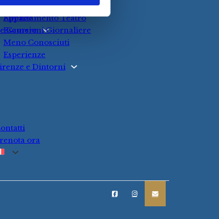
Camere & Suites
Appartamento Teatro
Firenze
e Camere
Escursioni Giornaliere
Meno Conosciuti
Esperienze
irenze e Dintorni
ontatti
renota ora