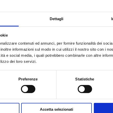
Dettagli
i Sant’Apollonia, fondato nel 1339, e custodisce preziosi 
parete, considerata uno dei capolavori del Rinascimento 
ookie
nalizzare contenuti ed annunci, per fornire funzionalità dei socia
 sito ufficiale. Dove si trova: A pochi metri da noi, in Via 
inoltre informazioni sul modo in cui utilizzi il nostro sito con i n
icità e social media, i quali potrebbero combinarle con altre inform
lizzo dei loro servizi.
INFO
M
Preferenze
Statistiche
Relais & Maison Grand Tour
I
Registered Office
: Via G. La Farina 15, 50132
enze
Firenze, FI
487
Accetta selezionati
 Srl