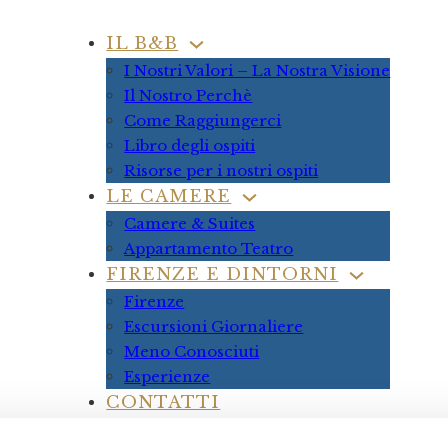
IL B&B
I Nostri Valori – La Nostra Visione
Il Nostro Perchè
Come Raggiungerci
Libro degli ospiti
Risorse per i nostri ospiti
LE CAMERE
Camere & Suites
Appartamento Teatro
FIRENZE E DINTORNI
Firenze
Escursioni Giornaliere
Meno Conosciuti
Esperienze
CONTATTI
PRENOTA ORA