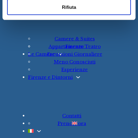
Risorse per i nostri ospiti
n
Rifiuta
Il B&B
s
o
Camere & Suites
Appartamento Teatro
Firenze
Le Camere
Escursioni Giornaliere
Meno Conosciuti
Esperienze
Firenze e Dintorni
Contatti
Prenota ora