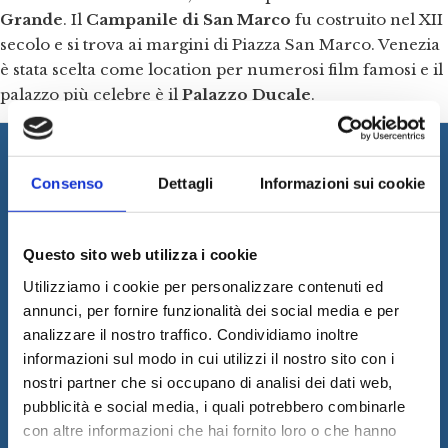
Grande
. Il
Campanile di San Marco
fu costruito nel XII
secolo e si trova ai margini di Piazza San Marco. Venezia
è stata scelta come location per numerosi film famosi e il
palazzo più celebre è il
Palazzo Ducale
.
Consenso
Dettagli
Informazioni sui cookie
FLORENCE GRAND TOUR
Questo sito web utilizza i cookie
Address:
Via S. Reparata, 21n – 50129 Firenze
Utilizziamo i cookie per personalizzare contenuti ed
VAT Number:
06785420487
annunci, per fornire funzionalità dei social media e per
Company Name:
Essex International Srl
analizzare il nostro traffico. Condividiamo inoltre
PEC:
essexintsrl@pec.it
informazioni sul modo in cui utilizzi il nostro sito con i
REA
: 656140
nostri partner che si occupano di analisi dei dati web,
pubblicità e social media, i quali potrebbero combinarle
Cookies
con altre informazioni che hai fornito loro o che hanno