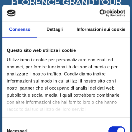
FLORENCE GRAND TOUR
Address:
Via S. Reparata, 21n – 50129 Firenze
VAT Number:
06785420487
Consenso
Dettagli
Informazioni sui cookie
Company Name:
Essex International Srl
PEC:
essexintsrl@pec.it
Questo sito web utilizza i cookie
REA
: 656140
Utilizziamo i cookie per personalizzare contenuti ed
Cookies
annunci, per fornire funzionalità dei social media e per
analizzare il nostro traffico. Condividiamo inoltre
informazioni sul modo in cui utilizzi il nostro sito con i
INFO
nostri partner che si occupano di analisi dei dati web,
pubblicità e social media, i quali potrebbero combinarle
con altre informazioni che hai fornito loro o che hanno
Relais & Maison Grand Tour
raccolto dal tuo utilizzo dei loro servizi.
Registered Office
: Via G. La Farina 15, 50132
Firenze, FI
S
Necessari
CIN No.1